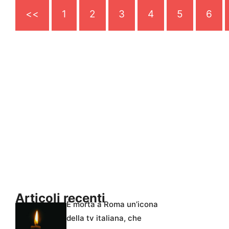
<<
1
2
3
4
5
6
Articoli recenti
È morta a Roma un’icona
della tv italiana, che