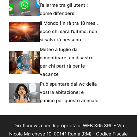
l’allarme tra gli utenti:
come difendersi
Il Mondo finirà tra 18 mesi,
ecco chi sarà l’ultimo: non
si salverà nessuno
Meteo a luglio da
dimenticare, un disastro
per chi partirà per le
vacanze
Può spuntare dal wc della
vostra abitazione: è
panico per questo animale
Direttanews.com di proprietà di WEB 365 SRL - Via
Nicola Marchese 10, 00141 Roma (RM) - Codice Fiscale