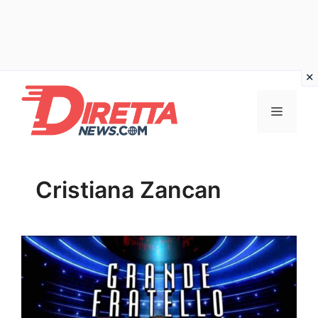
Vai
al
Menu
contenuto
Cristiana Zancan