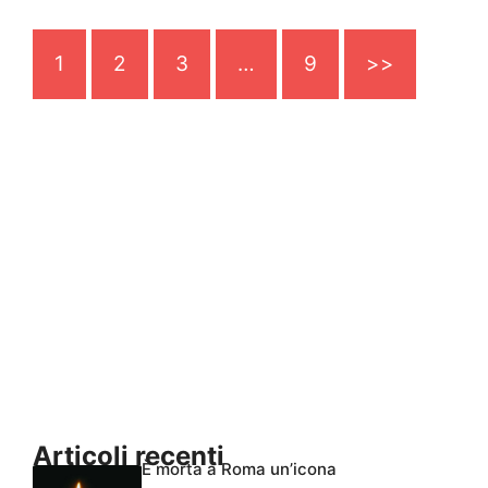
1
2
3
…
9
>>
Articoli recenti
È morta a Roma un’icona