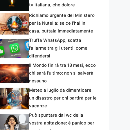
tv italiana, che dolore
Richiamo urgente del Ministero
per la Nutella: se ce l’hai in
casa, buttala immediatamente
Truffa WhatsApp, scatta
l’allarme tra gli utenti: come
difendersi
Il Mondo finirà tra 18 mesi, ecco
chi sarà l’ultimo: non si salverà
nessuno
Meteo a luglio da dimenticare,
un disastro per chi partirà per le
vacanze
Può spuntare dal wc della
vostra abitazione: è panico per