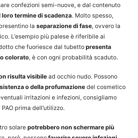
nare confezioni semi-nuove, e dal contenuto
 loro termine di scadenza
. Molto spesso,
 presentino la
separazione di fase
, ovvero la
o. L’esempio più palese è riferibile ai
odotto che fuoriesce dal tubetto
presenta
o colorato
, è con ogni probabilità scaduto.
n risulta visibile
ad occhio nudo. Possono
nsistenza o della profumazione
del cosmetico
entuali irritazioni e infezioni, consigliamo
 PAO prima dell’utilizzo.
ltro solare
potrebbero non schermare più
re, però, possono
favorire severe infezioni