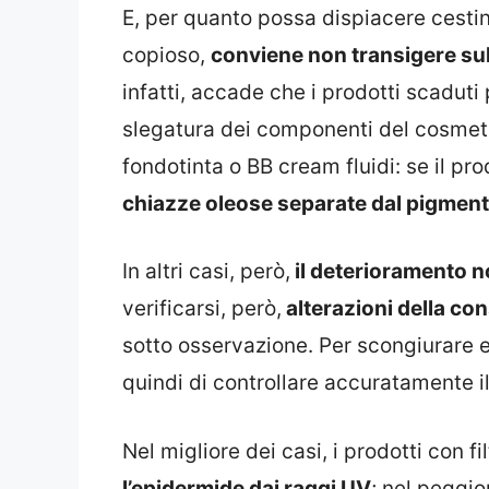
E, per quanto possa dispiacere cesti
copioso,
conviene non transigere sul
infatti, accade che i prodotti scaduti
slegatura dei componenti del cosmetic
fondotinta o BB cream fluidi: se il pr
chiazze oleose separate dal pigment
In altri casi, però,
il deterioramento no
verificarsi, però,
alterazioni della co
sotto osservazione. Per scongiurare ev
quindi di controllare accuratamente il
Nel migliore dei casi, i prodotti con fi
l’epidermide dai raggi UV
; nel peggio