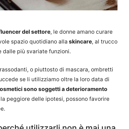
fluencer del settore
, le donne amano curare
ole spazio quotidiano alla
skincare
, al trucco
 dalle più svariate funzioni.
 o rassodanti, o piuttosto di mascara, ombretti
ccede se li utilizziamo oltre la loro data di
cosmetici sono soggetti a deterioramento
lla peggiore delle ipotesi, possono favorire
ee.
erché utilizzarli non è mai una