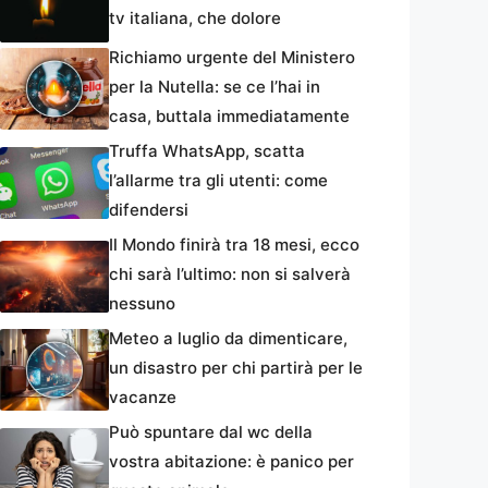
tv italiana, che dolore
Richiamo urgente del Ministero
per la Nutella: se ce l’hai in
casa, buttala immediatamente
Truffa WhatsApp, scatta
l’allarme tra gli utenti: come
difendersi
Il Mondo finirà tra 18 mesi, ecco
chi sarà l’ultimo: non si salverà
nessuno
Meteo a luglio da dimenticare,
un disastro per chi partirà per le
vacanze
Può spuntare dal wc della
vostra abitazione: è panico per