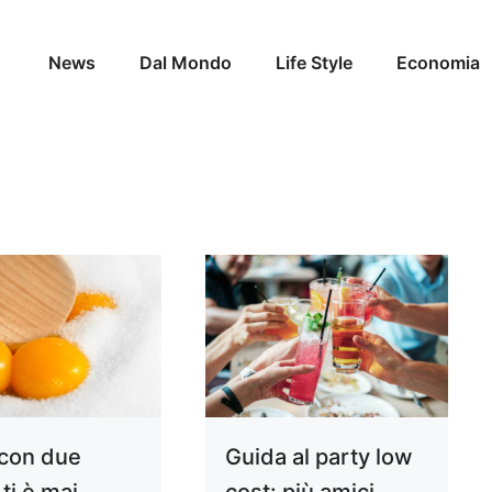
News
Dal Mondo
Life Style
Economia
con due
Guida al party low
 ti è mai
cost: più amici,