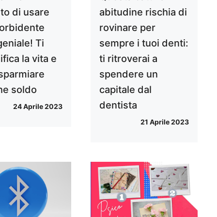
to di usare
abitudine rischia di
orbidente
rovinare per
geniale! Ti
sempre i tuoi denti:
fica la vita e
ti ritroverai a
risparmiare
spendere un
he soldo
capitale dal
dentista
24 Aprile 2023
21 Aprile 2023