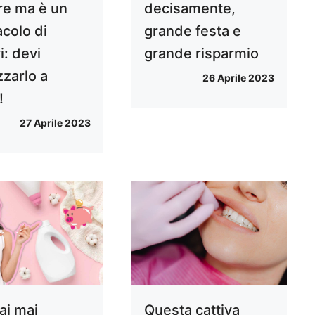
e ma è un
decisamente,
acolo di
grande festa e
i: devi
grande risparmio
zzarlo a
26 Aprile 2023
!
27 Aprile 2023
ai mai
Questa cattiva