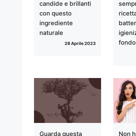
candide e brillanti
sempr
con questo
ricett
ingrediente
batter
naturale
igieni
fondo
28 Aprile 2023
Guarda questa
Non h