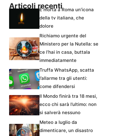
Articoli recenti
È morta a Roma un’icona
della tv italiana, che
dolore
Richiamo urgente del
Ministero per la Nutella: se
ce l’hai in casa, buttala
immediatamente
Truffa WhatsApp, scatta
l’allarme tra gli utenti:
come difendersi
Il Mondo finirà tra 18 mesi,
ecco chi sarà l’ultimo: non
si salverà nessuno
Meteo a luglio da
dimenticare, un disastro