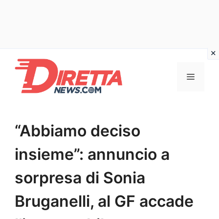
Vai
al
Menu
contenuto
“Abbiamo deciso
insieme”: annuncio a
sorpresa di Sonia
Bruganelli, al GF accade