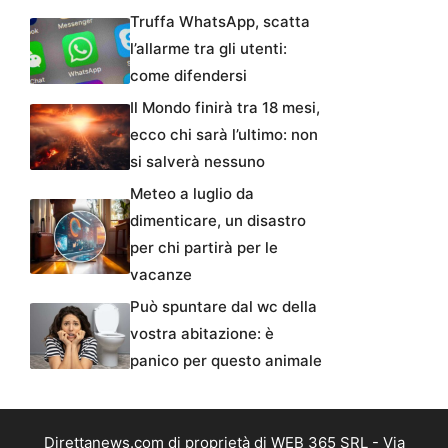
Truffa WhatsApp, scatta
l’allarme tra gli utenti:
come difendersi
Il Mondo finirà tra 18 mesi,
ecco chi sarà l’ultimo: non
si salverà nessuno
Meteo a luglio da
dimenticare, un disastro
per chi partirà per le
vacanze
Può spuntare dal wc della
vostra abitazione: è
panico per questo animale
Direttanews.com di proprietà di WEB 365 SRL - Via