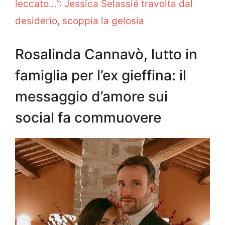
leccato…”: Jessica Selassié travolta dal
desiderio, scoppia la gelosia
Rosalinda Cannavò, lutto in
famiglia per l’ex gieffina: il
messaggio d’amore sui
social fa commuovere