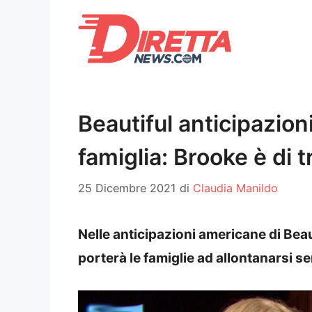
Vai
al
contenuto
Beautiful anticipazion
famiglia: Brooke è di 
25 Dicembre 2021
di
Claudia Manildo
Nelle anticipazioni americane di Bea
porterà le famiglie ad allontanarsi s