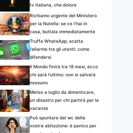
tv italiana, che dolore
Richiamo urgente del Ministero
per la Nutella: se ce l’hai in
casa, buttala immediatamente
Truffa WhatsApp, scatta
l’allarme tra gli utenti: come
difendersi
Il Mondo finirà tra 18 mesi, ecco
chi sarà l’ultimo: non si salverà
nessuno
Meteo a luglio da dimenticare,
un disastro per chi partirà per le
vacanze
Può spuntare dal wc della
vostra abitazione: è panico per