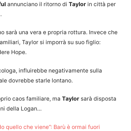
ful
annunciano il ritorno di
Taylor
in città per
.
rno sarà una vera e propria rottura. Invece che
miliari, Taylor si imporrà su suo figlio:
rdere Hope.
cologa, influirebbe negativamente sulla
uale dovrebbe starle lontano.
oprio caos familiare, ma
Taylor
sarà disposta
 mani della Logan…
o quello che viene”: Barù è ormai fuori