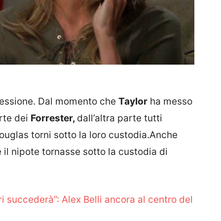
pressione. Dal momento che
Taylor
ha messo
arte dei
Forrester,
dall’altra parte tutti
uglas torni sotto la loro custodia.Anche
e il nipote tornasse sotto la custodia di
i succederà”: Alex Belli ancora al centro del