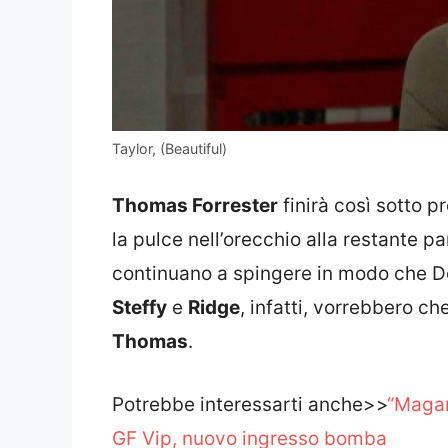
Taylor, (Beautiful)
Thomas Forrester
finirà così sotto 
la pulce nell’orecchio alla restante p
continuano a spingere in modo che Do
Steffy
e
Ridge
, infatti, vorrebbero ch
Thomas
.
Potrebbe interessarti anche>>
“Magar
GF Vip, nuovo ingresso bomba