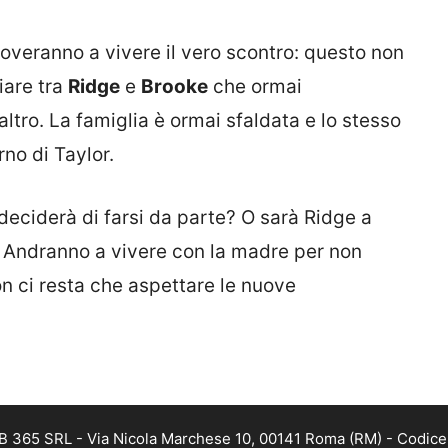
roveranno a vivere il vero scontro: questo non
liare tra
Ridge
e
Brooke
che ormai
’altro. La famiglia è ormai sfaldata e lo stesso
orno di Taylor.
deciderà di farsi da parte? O sarà Ridge a
? Andranno a vivere con la madre per non
on ci resta che aspettare le nuove
B 365 SRL - Via Nicola Marchese 10, 00141 Roma (RM) - Codice F