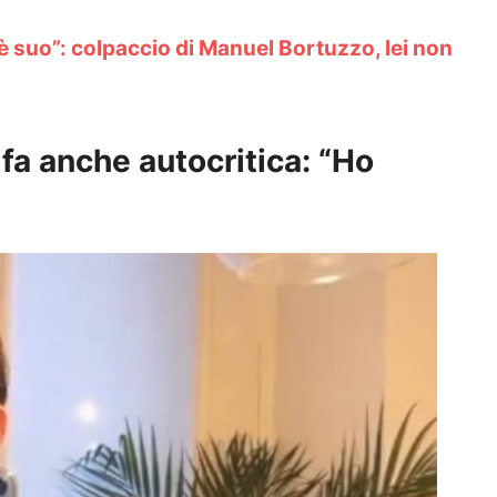
 è suo”: colpaccio di Manuel Bortuzzo, lei non
fa anche autocritica: “Ho