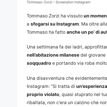
Tommaso-Zorzi – Screenshot Instagram
Tommaso Zorzi ha vissuto
un moment
a
sfogarsi su Instagram
. Ma oltre all
Tommaso ha fatto
anche un po’ di aut
Una settimana fa dei ladri, approfitt
nell’abitazione milanese
del giovane 
soqquadro
e portando via roba molto
Una disavventura che evidentemente l
Instagram: “Si tratta di
un’esperienz
proprio violato
, quasi stuprato nel 
ribaltata, non c’era un calzino che n