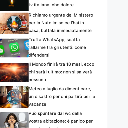
tv italiana, che dolore
Richiamo urgente del Ministero
per la Nutella: se ce l’hai in
casa, buttala immediatamente
Truffa WhatsApp, scatta
l’allarme tra gli utenti: come
difendersi
Il Mondo finirà tra 18 mesi, ecco
chi sarà l’ultimo: non si salverà
nessuno
Meteo a luglio da dimenticare,
un disastro per chi partirà per le
vacanze
Può spuntare dal wc della
vostra abitazione: è panico per