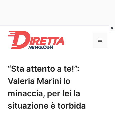
Vai
al
Menu
contenuto
“Sta attento a te!”:
Valeria Marini lo
minaccia, per lei la
situazione è torbida