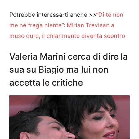
Potrebbe interessarti anche >>
“Di te non
me ne frega niente”: Mirian Trevisan a
muso duro, il chiarimento diventa scontro
Valeria Marini cerca di dire la
sua su Biagio ma lui non
accetta le critiche