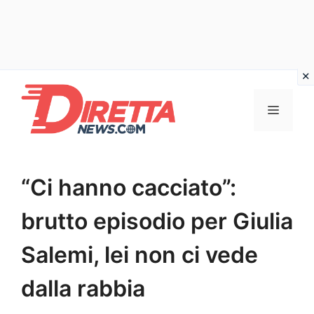
Vai
al
Menu
contenuto
“Ci hanno cacciato”:
brutto episodio per Giulia
Salemi, lei non ci vede
dalla rabbia