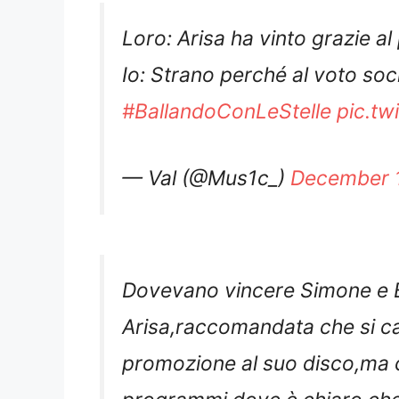
Loro: Arisa ha vinto grazie al
Io: Strano perché al voto so
#BallandoConLeStelle
pic.tw
— Val (@Mus1c_)
December 1
Dovevano vincere Simone e Bi
Arisa,raccomandata che si c
promozione al suo disco,ma ch
programmi dove è chiaro che 