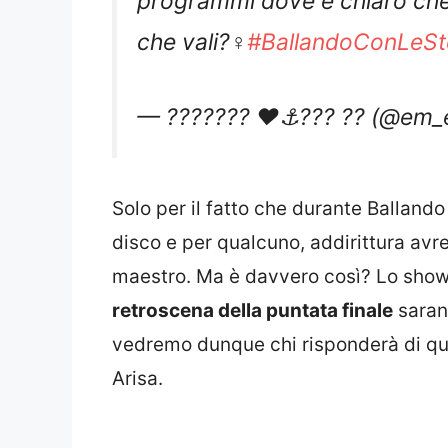
che vali?‍♀️
#BallandoConLeSte
— ?​?​?​?​?​?​?​ ❤️⚓??? ?? (@e
Solo per il fatto che durante Ballando
disco e per qualcuno, addirittura av
maestro. Ma è davvero così? Lo show d
retroscena della puntata finale
sarann
vedremo dunque chi risponderà di que
Arisa.