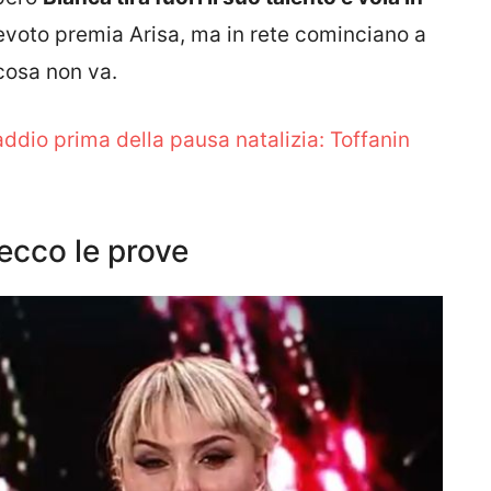
televoto premia Arisa, ma in rete cominciano a
osa non va.
ddio prima della pausa natalizia: Toffanin
ecco le prove