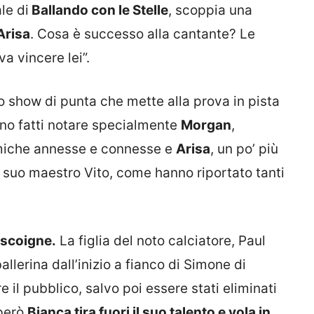
le di
Ballando con le Stelle
, scoppia una
Arisa
. Cosa è successo alla cantante? Le
a vincere lei”.
suo show di punta che mette alla prova in pista
sono fatti notare specialmente
Morgan
,
emiche annesse e connesse e
Arisa
, un po’ più
suo maestro Vito, come hanno riportato tanti
Gascoigne.
La figlia del noto calciatore, Paul
lerina dall’inizio a fianco di Simone di
il pubblico, salvo poi essere stati eliminati
 però
Bianca tira fuori il suo talento e vola in