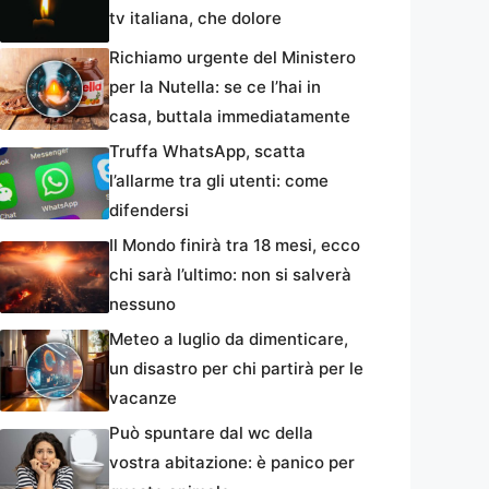
tv italiana, che dolore
Richiamo urgente del Ministero
per la Nutella: se ce l’hai in
casa, buttala immediatamente
Truffa WhatsApp, scatta
l’allarme tra gli utenti: come
difendersi
Il Mondo finirà tra 18 mesi, ecco
chi sarà l’ultimo: non si salverà
nessuno
Meteo a luglio da dimenticare,
un disastro per chi partirà per le
vacanze
Può spuntare dal wc della
vostra abitazione: è panico per