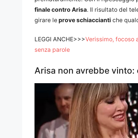
finale contro Arisa
. Il risultato del 
girare le
prove schiaccianti
che qualc
LEGGI ANCHE>>>
Verissimo, focoso a
senza parole
Arisa non avrebbe vinto: 