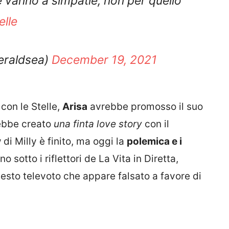
lle
m_eraldsea)
December 19, 2021
 con le Stelle,
Arisa
avrebbe promosso il suo
rebbe creato
una finta love story
con il
i Milly è finito, ma oggi la
polemica e i
o sotto i riflettori de La Vita in Diretta,
sto televoto che appare falsato a favore di