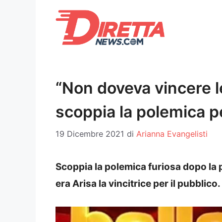
Vai
al
contenuto
“Non doveva vincere lei
scoppia la polemica pe
19 Dicembre 2021
di
Arianna Evangelisti
Scoppia la polemica furiosa dopo la p
era Arisa la vincitrice per il pubblico.