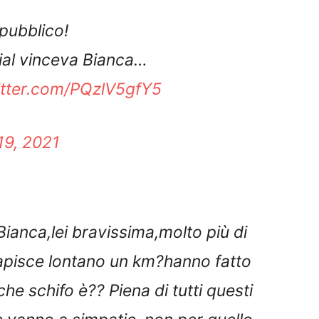
 pubblico!
cial vinceva Bianca…
itter.com/PQzlV5gfY5
9, 2021
anca,lei bravissima,molto più di
apisce lontano un km?hanno fatto
e schifo è?? Piena di tutti questi
vanno a simpatie, non per quello