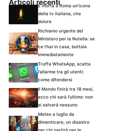
Articoli recenti
È morta a Roma un’icona
della tv italiana, che
dolore
Richiamo urgente del
Ministero per la Nutella: se
ce l’hai in casa, buttala
immediatamente
Truffa WhatsApp, scatta
l’allarme tra gli utenti:
come difendersi
Il Mondo finirà tra 18 mesi,
ecco chi sarà l’ultimo: non
si salverà nessuno
Meteo a luglio da
dimenticare, un disastro
per chi partirà per le