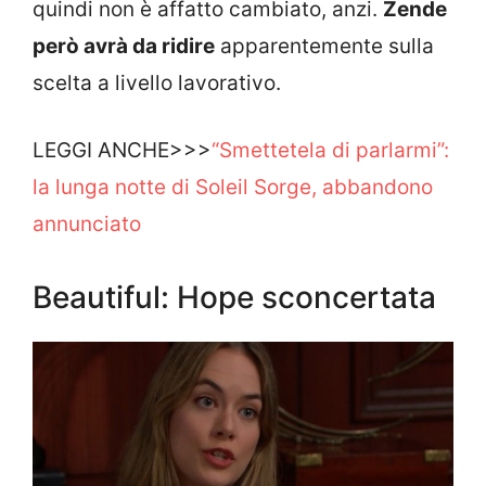
quindi non è affatto cambiato, anzi.
Zende
però avrà da ridire
apparentemente sulla
scelta a livello lavorativo.
LEGGI ANCHE>>>
“Smettetela di parlarmi”:
la lunga notte di Soleil Sorge, abbandono
annunciato
Beautiful: Hope sconcertata