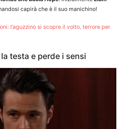
inandosi capirà che è il suo manichino!
ni: l’aguzzino si scopre il volto, terrore per
la testa e perde i sensi