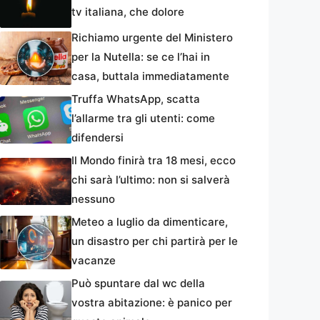
tv italiana, che dolore
Richiamo urgente del Ministero
per la Nutella: se ce l’hai in
casa, buttala immediatamente
Truffa WhatsApp, scatta
l’allarme tra gli utenti: come
difendersi
Il Mondo finirà tra 18 mesi, ecco
chi sarà l’ultimo: non si salverà
nessuno
Meteo a luglio da dimenticare,
un disastro per chi partirà per le
vacanze
Può spuntare dal wc della
vostra abitazione: è panico per