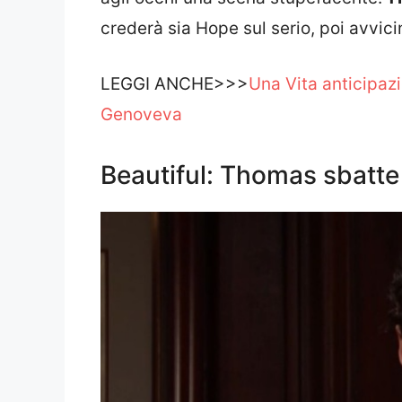
crederà sia Hope sul serio, poi avvic
LEGGI ANCHE>>>
Una Vita anticipazio
Genoveva
Beautiful: Thomas sbatte 