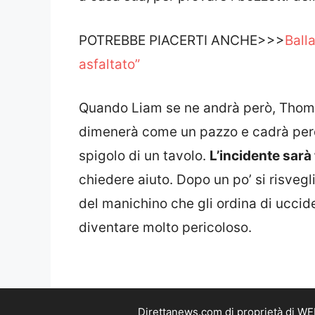
POTREBBE PIACERTI ANCHE>>>
Ball
asfaltato”
Quando Liam se ne andrà però, Thomas 
dimenerà come un pazzo e cadrà perd
spigolo di un tavolo.
L’incidente sarà 
chiedere aiuto. Dopo un po’ si risveg
del manichino che gli ordina di uccid
diventare molto pericoloso.
Direttanews.com di proprietà di WE