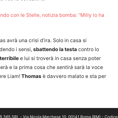
ando con le Stelle, notizia bomba: “Milly lo ha
avrà una crisi d’ira. Solo in casa si
endo i sensi,
sbattendo la testa
contro lo
terribile
e lui si troverà in casa senza poter
lierà e la prima cosa che
sentirà
sarà la voce
ere Liam!
Thomas
è davvero malato e sta per
B 365 SRL - Via Nicola Marchese 10, 00141 Roma (RM) - Codice F