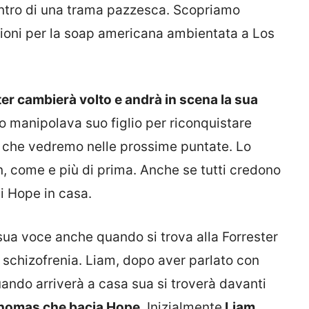
ntro di una trama pazzesca. Scopriamo
ioni per la soap americana ambientata a Los
r cambierà volto e andrà in scena la sua
 manipolava suo figlio per riconquistare
lo che vedremo nelle prossime puntate. Lo
, come e più di prima. Anche se tutti credono
di Hope in casa.
sua voce anche quando si trova alla Forrester
lla schizofrenia. Liam, dopo aver parlato con
uando arriverà a casa sua si troverà davanti
omas che bacia Hope
. Inizialmente
Liam