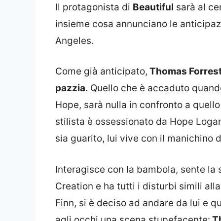
Il protagonista di
Beautiful
sarà al ce
insieme cosa annunciano le anticipaz
Angeles.
Come già anticipato,
Thomas Forreste
pazzia
. Quello che è accaduto quando
Hope, sarà nulla in confronto a quel
stilista è ossessionato da Hope Logan
sia guarito, lui vive con il manichino 
Interagisce con la bambola, sente la 
Creation e ha tutti i disturbi simili a
Finn, si è deciso ad andare da lui e q
agli occhi una scena stupefacente:
Th