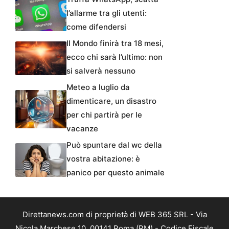
l’allarme tra gli utenti:
come difendersi
Il Mondo finirà tra 18 mesi,
ecco chi sarà l’ultimo: non
si salverà nessuno
Meteo a luglio da
dimenticare, un disastro
per chi partirà per le
vacanze
Può spuntare dal wc della
vostra abitazione: è
panico per questo animale
Direttanews.com di proprietà di WEB 365 SRL - Via
Nicola Marchese 10, 00141 Roma (RM) - Codice Fiscale