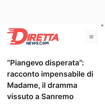
Vai
al
Menu
contenuto
“Piangevo disperata”:
racconto impensabile di
Madame, il dramma
vissuto a Sanremo