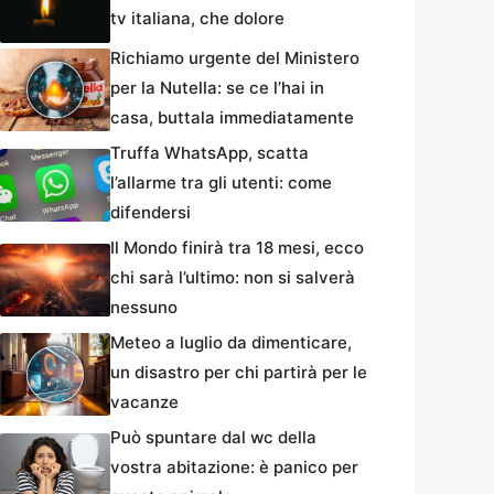
tv italiana, che dolore
Richiamo urgente del Ministero
per la Nutella: se ce l’hai in
casa, buttala immediatamente
Truffa WhatsApp, scatta
l’allarme tra gli utenti: come
difendersi
Il Mondo finirà tra 18 mesi, ecco
chi sarà l’ultimo: non si salverà
nessuno
Meteo a luglio da dimenticare,
un disastro per chi partirà per le
vacanze
Può spuntare dal wc della
vostra abitazione: è panico per