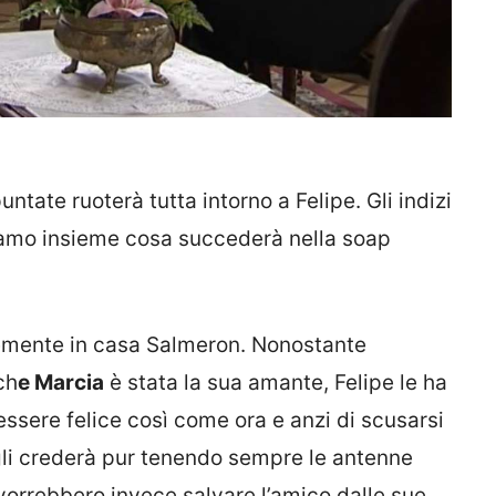
ntate ruoterà tutta intorno a Felipe. Gli indizi
diamo insieme cosa succederà nella soap
emente in casa Salmeron. Nonostante
ch
e Marcia
è stata la sua amante, Felipe le ha
essere felice così come ora e anzi di scusarsi
 gli crederà pur tenendo sempre le antenne
e vorrebbero invece salvare l’amico dalle sue