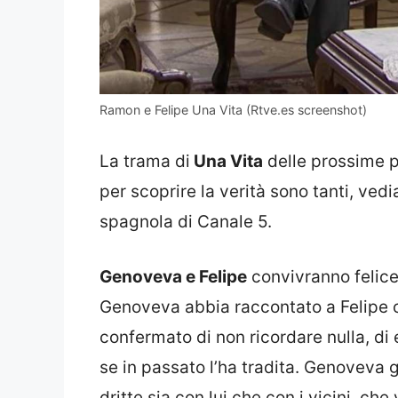
Ramon e Felipe Una Vita (Rtve.es screenshot)
La trama di
Una Vita
delle prossime pu
per scoprire la verità sono tanti, ve
spagnola di Canale 5.
Genoveva e Felipe
convivranno felic
Genoveva abbia raccontato a Felipe 
confermato di non ricordare nulla, di 
se in passato l’ha tradita. Genoveva
dritte sia con lui che con i vicini, ch