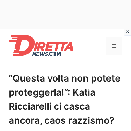
Vai
al
Menu
contenuto
“Questa volta non potete
proteggerla!”: Katia
Ricciarelli ci casca
ancora, caos razzismo?