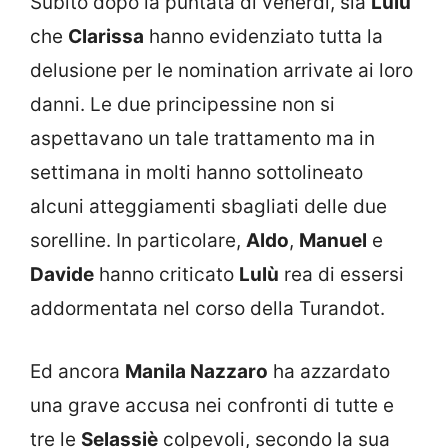
Subito dopo la puntata di venerdì, sia
Lulù
che
Clarissa
hanno evidenziato tutta la
delusione per le nomination arrivate ai loro
danni. Le due principessine non si
aspettavano un tale trattamento ma in
settimana in molti hanno sottolineato
alcuni atteggiamenti sbagliati delle due
sorelline. In particolare,
Aldo
,
Manuel
e
Davide
hanno criticato
Lulù
rea di essersi
addormentata nel corso della Turandot.
Ed ancora
Manila Nazzaro
ha azzardato
una grave accusa nei confronti di tutte e
tre le
Selassiè
colpevoli, secondo la sua