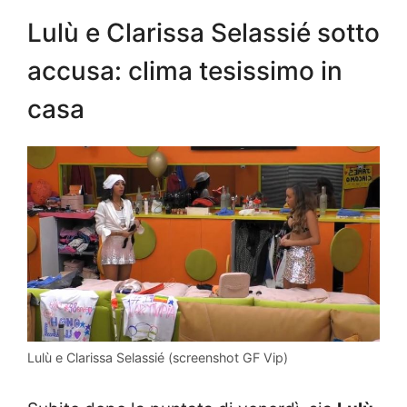
Lulù e Clarissa Selassié sotto
accusa: clima tesissimo in
casa
Lulù e Clarissa Selassié (screenshot GF Vip)