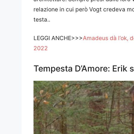
relazione in cui però Vogt credeva m
testa..
LEGGI ANCHE>>>
Amadeus dà l’ok, d
2022
Tempesta D’Amore: Erik s