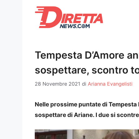
Vai
al
contenuto
Tempesta D’Amore antic
sospettare, scontro to
28 Novembre 2021
di
Arianna Evangelisti
Nelle prossime puntate di Tempesta D’
sospettare di Ariane. I due si scont