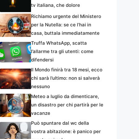
tv italiana, che dolore
Richiamo urgente del Ministero
per la Nutella: se ce l’hai in
casa, buttala immediatamente
Truffa WhatsApp, scatta
l’allarme tra gli utenti: come
difendersi
Il Mondo finirà tra 18 mesi, ecco
chi sarà l’ultimo: non si salverà
nessuno
Meteo a luglio da dimenticare,
un disastro per chi partirà per le
vacanze
Può spuntare dal wc della
vostra abitazione: è panico per