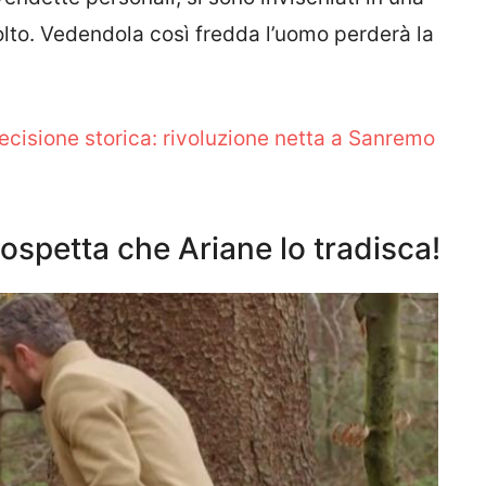
olto. Vedendola così fredda l’uomo perderà la
ecisione storica: rivoluzione netta a Sanremo
ospetta che Ariane lo tradisca!