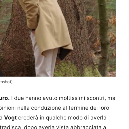
enshot)
uro.
I due hanno avuto moltissimi scontri, ma
inioni nella conduzione al termine dei loro
ta
Vogt
crederà in qualche modo di averla
 tradisca, dopo averla vista abbracciata a