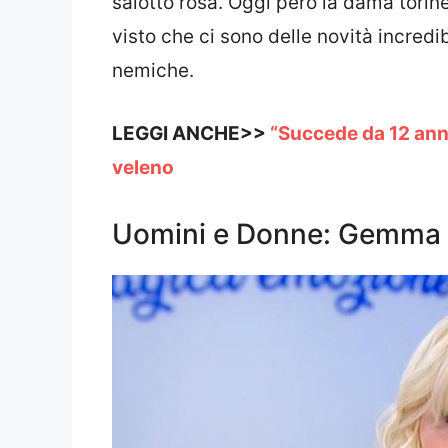
salotto rosa. Oggi però la dama torine
visto che ci sono delle novità incredi
nemiche.
LEGGI ANCHE>>
“Succede da 12 ann
veleno
Uomini e Donne: Gemma G