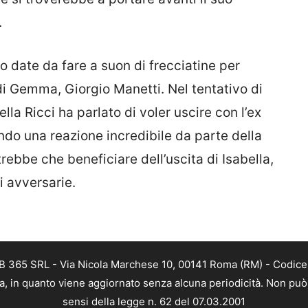
.
no date da fare a suon di frecciatine per
i Gemma, Giorgio Manetti. Nel tentativo di
ella Ricci ha parlato di voler uscire con l’ex
do una reazione incredibile da parte della
ebbe che beneficiare dell’uscita di Isabella,
i avversarie.
B 365 SRL - Via Nicola Marchese 10, 00141 Roma (RM) - Codice F
a, in quanto viene aggiornato senza alcuna periodicità. Non può 
sensi della legge n. 62 del 07.03.2001