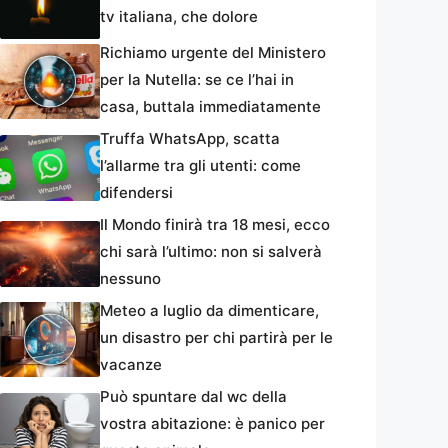
tv italiana, che dolore
Richiamo urgente del Ministero
per la Nutella: se ce l’hai in
casa, buttala immediatamente
Truffa WhatsApp, scatta
l’allarme tra gli utenti: come
difendersi
Il Mondo finirà tra 18 mesi, ecco
chi sarà l’ultimo: non si salverà
nessuno
Meteo a luglio da dimenticare,
un disastro per chi partirà per le
vacanze
Può spuntare dal wc della
vostra abitazione: è panico per