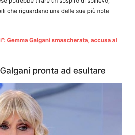
se potrebbe tirare un sospiro di sollievo,
bili che riguardano una delle sue più note
i”: Gemma Galgani smascherata, accusa al
algani pronta ad esultare