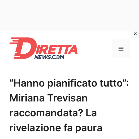
Vai
al
Menu
contenuto
“Hanno pianificato tutto”:
Miriana Trevisan
raccomandata? La
rivelazione fa paura