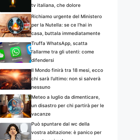
tv italiana, che dolore
Richiamo urgente del Ministero
per la Nutella: se ce l’hai in
casa, buttala immediatamente
Truffa WhatsApp, scatta
l’allarme tra gli utenti: come
difendersi
Il Mondo finirà tra 18 mesi, ecco
chi sarà l’ultimo: non si salverà
nessuno
Meteo a luglio da dimenticare,
un disastro per chi partirà per le
vacanze
Può spuntare dal wc della
vostra abitazione: è panico per