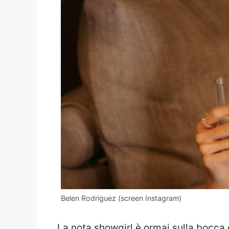
Belen Rodriguez (screen Instagram)
La nota showgirl è ormai sulla bocca d