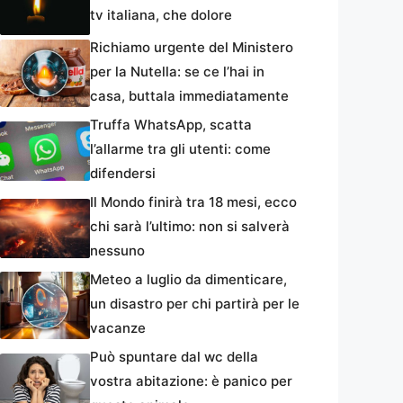
tv italiana, che dolore
Richiamo urgente del Ministero
per la Nutella: se ce l’hai in
casa, buttala immediatamente
Truffa WhatsApp, scatta
l’allarme tra gli utenti: come
difendersi
Il Mondo finirà tra 18 mesi, ecco
chi sarà l’ultimo: non si salverà
nessuno
Meteo a luglio da dimenticare,
un disastro per chi partirà per le
vacanze
Può spuntare dal wc della
vostra abitazione: è panico per