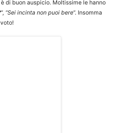
on è di buon auspicio. Moltissime le hanno
?
“,
“Sei incinta non puoi bere
“. Insomma
 voto!