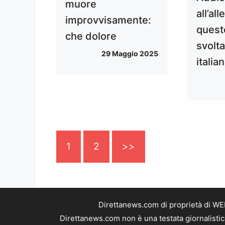
muore
all’al
improvvisamente:
quest
che dolore
svolta
29 Maggio 2025
italian
1
2
>>
Direttanews.com di proprietà di WE
Direttanews.com non è una testata giornalistic