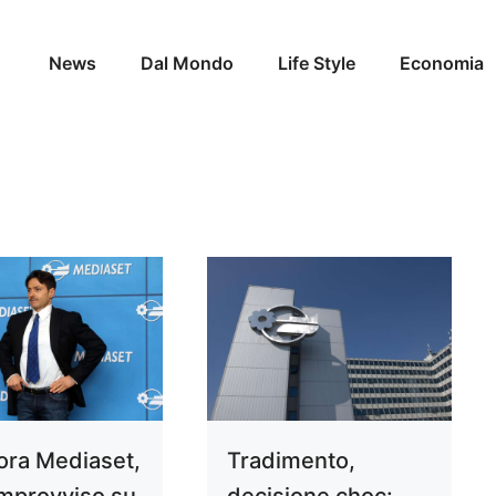
News
Dal Mondo
Life Style
Economia
’ora Mediaset,
Tradimento,
improvviso su
decisione choc: