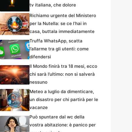
tv italiana, che dolore
Richiamo urgente del Ministero
per la Nutella: se ce l’hai in
casa, buttala immediatamente
Truffa WhatsApp, scatta
l’allarme tra gli utenti: come
difendersi
Il Mondo finirà tra 18 mesi, ecco
chi sarà l’ultimo: non si salverà
nessuno
Meteo a luglio da dimenticare,
un disastro per chi partirà per le
vacanze
Può spuntare dal wc della
vostra abitazione: è panico per