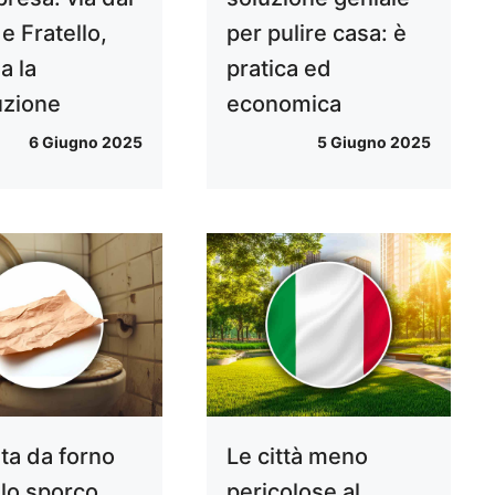
e Fratello,
per pulire casa: è
a la
pratica ed
zione
economica
6 Giugno 2025
5 Giugno 2025
rta da forno
Le città meno
 lo sporco
pericolose al