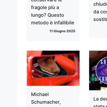
chiud
fragole più a
da co
lungo? Questo
sostit
metodo è infallibile
11 Giugno 2025
Michael
La de
Schumacher,
stata 