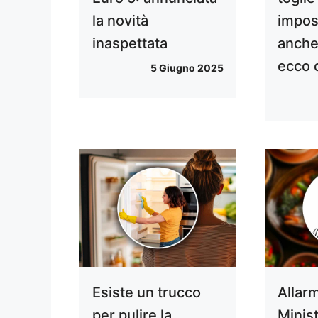
la novità
imposs
inaspettata
anche
ecco
5 Giugno 2025
Esiste un trucco
Allar
per pulire la
Minist