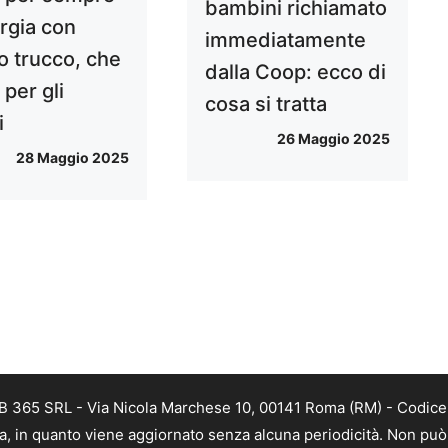
bambini richiamato
lergia con
immediatamente
o trucco, che
dalla Coop: ecco di
 per gli
cosa si tratta
i
26 Maggio 2025
28 Maggio 2025
B 365 SRL - Via Nicola Marchese 10, 00141 Roma (RM) - Codice F
a, in quanto viene aggiornato senza alcuna periodicità. Non può 