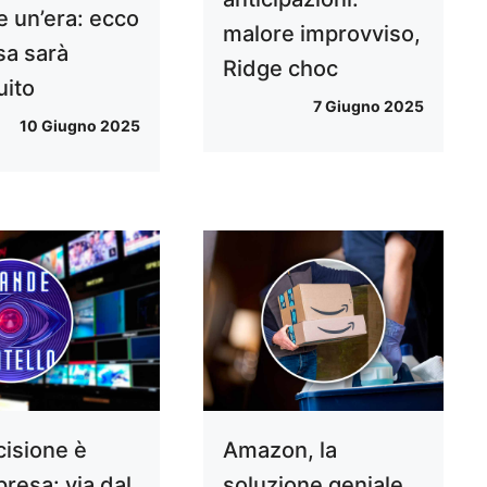
e un’era: ecco
malore improvviso,
sa sarà
Ridge choc
uito
7 Giugno 2025
10 Giugno 2025
cisione è
Amazon, la
presa: via dal
soluzione geniale