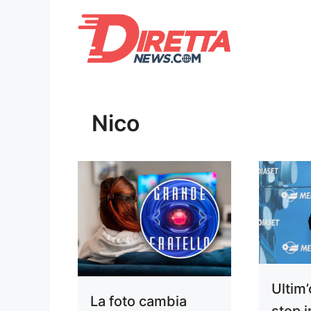
Vai
al
contenuto
Nico
Ultim
La foto cambia
stop 