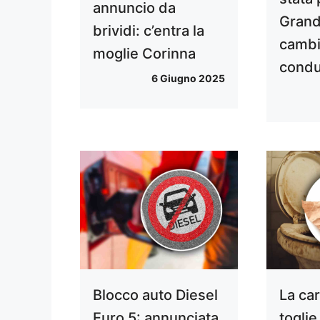
annuncio da
Grand
brividi: c’entra la
cambi
moglie Corinna
condu
6 Giugno 2025
Blocco auto Diesel
La ca
Euro 5: annunciata
toglie