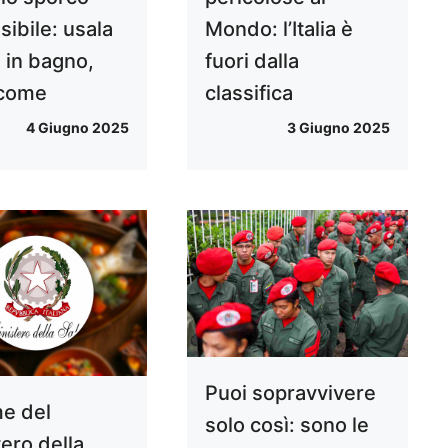
ibile: usala
Mondo: l’Italia è
 in bagno,
fuori dalla
 come
classifica
4 Giugno 2025
3 Giugno 2025
Puoi sopravvivere
me del
solo così: sono le
ero della