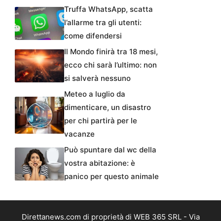
Truffa WhatsApp, scatta
l’allarme tra gli utenti:
come difendersi
Il Mondo finirà tra 18 mesi,
ecco chi sarà l’ultimo: non
si salverà nessuno
Meteo a luglio da
dimenticare, un disastro
per chi partirà per le
vacanze
Può spuntare dal wc della
vostra abitazione: è
panico per questo animale
Direttanews.com di proprietà di WEB 365 SRL - Via