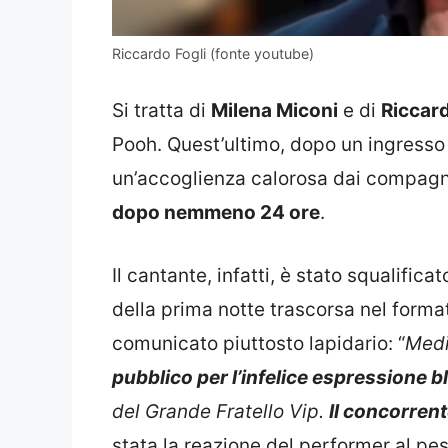
Riccardo Fogli (fonte youtube)
Si tratta di
Milena Miconi
e di
Riccard
Pooh. Quest’ultimo, dopo un ingresso 
un’accoglienza calorosa dai compagn
dopo nemmeno 24 ore
.
Il cantante, infatti, è stato squalific
della prima notte trascorsa nel forma
comunicato piuttosto lapidario: “
Medi
pubblico per l’infelice espressione 
del Grande Fratello Vip.
Il concorrent
stata la reazione del performer al pe