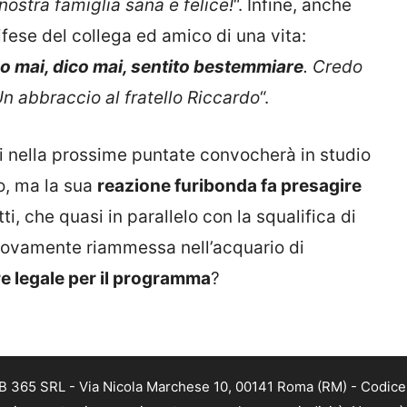
ostra famiglia sana e felice!
“. Infine, anche
fese del collega ed amico di una vita:
ho mai, dico mai, sentito bestemmiare
. Credo
Un abbraccio al fratello Riccardo
“.
i nella prossime puntate convocherà in studio
o, ma la sua
reazione furibonda fa presagire
tti, che quasi in parallelo con la squalifica di
uovamente riammessa nell’acquario di
e legale per il programma
?
B 365 SRL - Via Nicola Marchese 10, 00141 Roma (RM) - Codice F