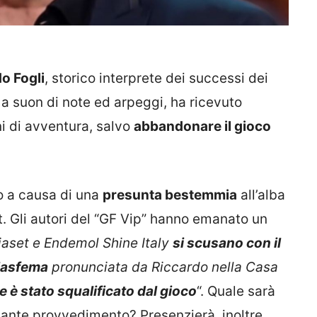
o Fogli
, storico interprete dei successi dei
a suon di note ed arpeggi, ha ricevuto
i di avventura, salvo
abbandonare il gioco
ato a causa di una
presunta bestemmia
all’alba
t. Gli autori del “GF Vip” hanno emanato un
aset e Endemol Shine Italy
si scusano con il
blasfema
pronunciata da Riccardo nella Casa
e è stato squalificato dal gioco
“. Quale sarà
sante provvedimento? Presenzierà, inoltre,