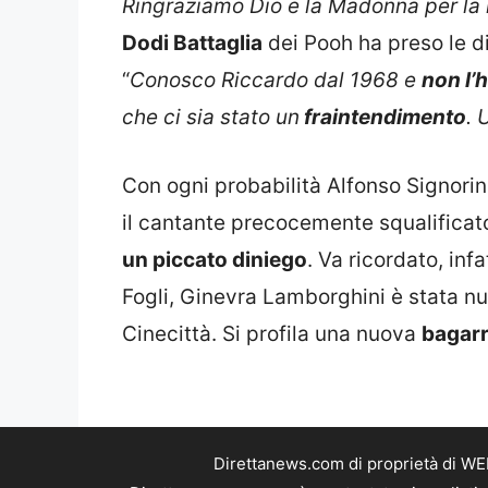
Ringraziamo Dio e la Madonna per la n
Dodi Battaglia
dei Pooh ha preso le di
“
Conosco Riccardo dal 1968 e
non l’
che ci sia stato un
fraintendimento
. 
Con ogni probabilità Alfonso Signorin
il cantante precocemente squalificat
un piccato diniego
. Va ricordato, infa
Fogli, Ginevra Lamborghini è stata n
Cinecittà. Si profila una nuova
bagarr
Direttanews.com di proprietà di WE