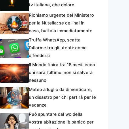
tv italiana, che dolore
Richiamo urgente del Ministero
per la Nutella: se ce l’hai in
casa, buttala immediatamente
Truffa WhatsApp, scatta
l’allarme tra gli utenti: come
difendersi
Il Mondo finirà tra 18 mesi, ecco
chi sarà l’ultimo: non si salverà
nessuno
Meteo a luglio da dimenticare,
un disastro per chi partirà per le
vacanze
Può spuntare dal wc della
vostra abitazione: è panico per