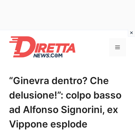
Vai
al
Menu
contenuto
“Ginevra dentro? Che
delusione!”: colpo basso
ad Alfonso Signorini, ex
Vippone esplode