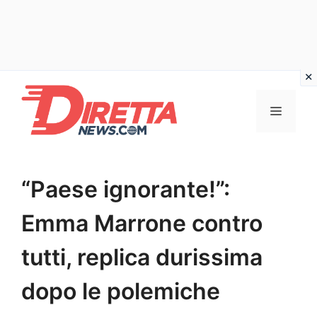
Vai
al
Menu
contenuto
“Paese ignorante!”:
Emma Marrone contro
tutti, replica durissima
dopo le polemiche