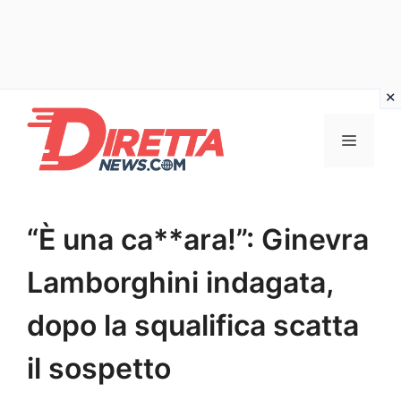
Vai
al
Menu
contenuto
“È una ca**ara!”: Ginevra
Lamborghini indagata,
dopo la squalifica scatta
il sospetto