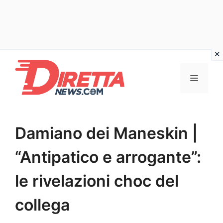
Vai
al
Menu
contenuto
Damiano dei Maneskin |
“Antipatico e arrogante”:
le rivelazioni choc del
collega