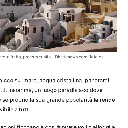
fare in fretta, prenota subito – Direttanews.com (foto da
picco sul mare, acqua cristallina, panorami
utti. Insomma, un luogo paradisiaco dove
e se proprio la sua grande popolarità
la rende
bile a tutti.
tazioni fioccano e così
trovare voli o alloggi a