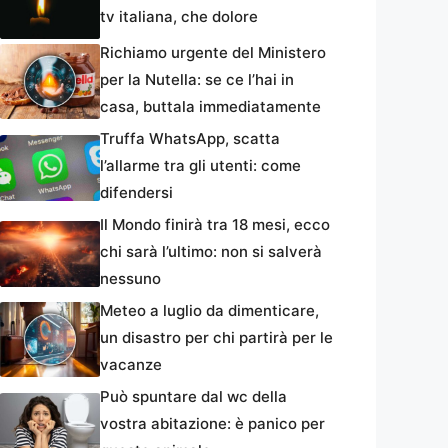
tv italiana, che dolore
Richiamo urgente del Ministero
per la Nutella: se ce l’hai in
casa, buttala immediatamente
Truffa WhatsApp, scatta
l’allarme tra gli utenti: come
difendersi
Il Mondo finirà tra 18 mesi, ecco
chi sarà l’ultimo: non si salverà
nessuno
Meteo a luglio da dimenticare,
un disastro per chi partirà per le
vacanze
Può spuntare dal wc della
vostra abitazione: è panico per