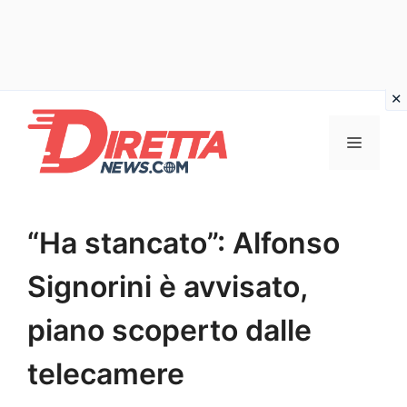
Vai
al
Menu
contenuto
“Ha stancato”: Alfonso
Signorini è avvisato,
piano scoperto dalle
telecamere