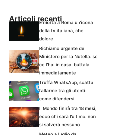
Articoli recenti
È morta a Roma un’icona
della tv italiana, che
dolore
Richiamo urgente del
Ministero per la Nutella: se
ce l’hai in casa, buttala
immediatamente
Truffa WhatsApp, scatta
l’allarme tra gli utenti:
come difendersi
Il Mondo finirà tra 18 mesi,
ecco chi sarà l’ultimo: non
si salverà nessuno
Meteo a luglio da