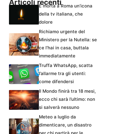
Articoli recenti
È morta a Roma un’icona
della tv italiana, che
dolore
Richiamo urgente del
Ministero per la Nutella: se
ce l’hai in casa, buttala
immediatamente
Truffa WhatsApp, scatta
l’allarme tra gli utenti:
come difendersi
Il Mondo finirà tra 18 mesi,
ecco chi sarà l’ultimo: non
si salverà nessuno
Meteo a luglio da
dimenticare, un disastro
per chi partirà per le