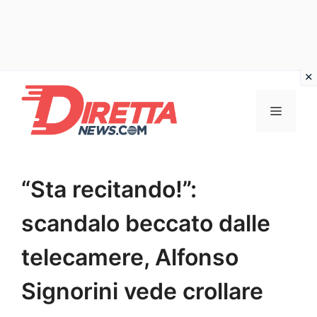
Vai
al
Menu
contenuto
“Sta recitando!”:
scandalo beccato dalle
telecamere, Alfonso
Signorini vede crollare