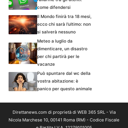
come difendersi
Il Mondo finirà tra 18 mesi,
ecco chi sarà l’ultimo: non
si salverà nessuno
Meteo a luglio da
dimenticare, un disastro
per chi partirà per le
vacanze
Può spuntare dal wc della
vostra abitazione: è
panico per questo animale
Direttanews.com di proprietà di WEB 365 SRL - Via
Nicola Marchese 10, 00141 Roma (RM) - Codice Fiscale
e Partita I.V.A. 12279101005