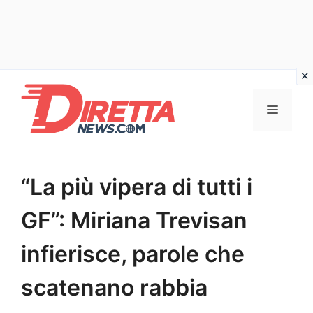
Vai
al
Menu
contenuto
“La più vipera di tutti i
GF”: Miriana Trevisan
infierisce, parole che
scatenano rabbia