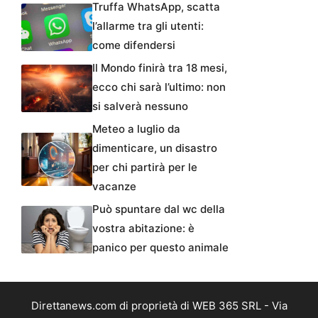
Truffa WhatsApp, scatta
l’allarme tra gli utenti:
come difendersi
Il Mondo finirà tra 18 mesi,
ecco chi sarà l’ultimo: non
si salverà nessuno
Meteo a luglio da
dimenticare, un disastro
per chi partirà per le
vacanze
Può spuntare dal wc della
vostra abitazione: è
panico per questo animale
Direttanews.com di proprietà di WEB 365 SRL - Via