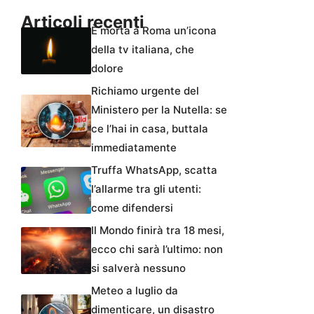
Articoli recenti
È morta a Roma un’icona
della tv italiana, che
dolore
Richiamo urgente del
Ministero per la Nutella: se
ce l’hai in casa, buttala
immediatamente
Truffa WhatsApp, scatta
l’allarme tra gli utenti:
come difendersi
Il Mondo finirà tra 18 mesi,
ecco chi sarà l’ultimo: non
si salverà nessuno
Meteo a luglio da
dimenticare, un disastro