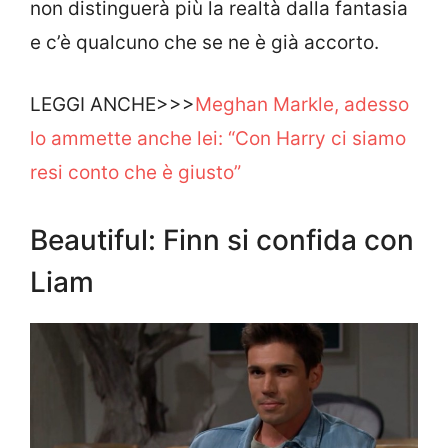
non distinguerà più la realtà dalla fantasia
e c’è qualcuno che se ne è già accorto.
LEGGI ANCHE>>>
Meghan Markle, adesso
lo ammette anche lei: “Con Harry ci siamo
resi conto che è giusto”
Beautiful: Finn si confida con
Liam