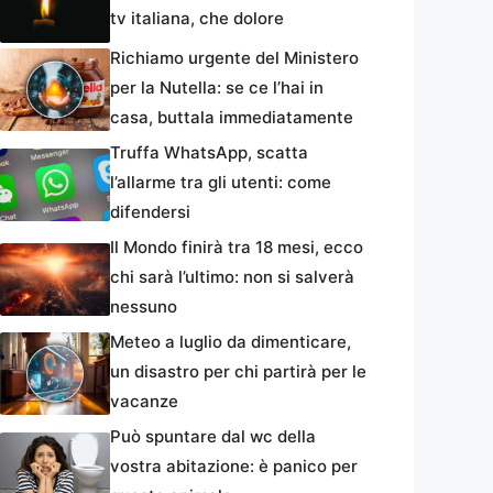
tv italiana, che dolore
Richiamo urgente del Ministero
per la Nutella: se ce l’hai in
casa, buttala immediatamente
Truffa WhatsApp, scatta
l’allarme tra gli utenti: come
difendersi
Il Mondo finirà tra 18 mesi, ecco
chi sarà l’ultimo: non si salverà
nessuno
Meteo a luglio da dimenticare,
un disastro per chi partirà per le
vacanze
Può spuntare dal wc della
vostra abitazione: è panico per