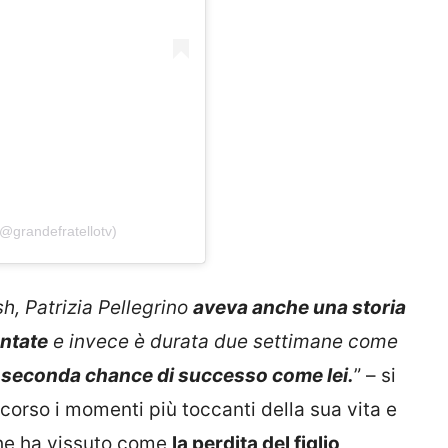
@grandefratellotv)
sh, Patrizia Pellegrino
aveva anche una storia
untate
e invece è durata due settimane come
 seconda chance di successo come lei.
” – si
rcorso i momenti più toccanti della sua vita e
che ha vissuto come
la perdita del figlio