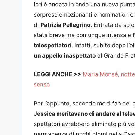
Ieri è andata in onda una nuova punt
sorprese emozionanti e nomination cl
di
Patrizia Pellegrino
. Entrata da sol
stata breve ma comunque intensa e
telespettatori
. Infatti, subito dopo l
un appello inaspettato
al Grande Fra
LEGGI ANCHE >>
Maria Monsé, notte
senso
Per l’appunto, secondo molti fan de
Jessica meritavano di andare al tele
spettatori avrebbero eliminato più vo
permanenza di pochi giorni nella Cas