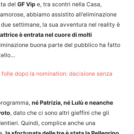
ata del
GF Vip
e, tra scontri nella Casa,
amorose, abbiamo assistito all’eliminazione
o due settimane, la sua avventura nel reality è
l’attrice è entrata nel cuore di molti
’eliminazione buona parte del pubblico ha fatto
tello…
 folle dopo la nomination: decisione senza
l programma,
né Patrizia, né Lulù e neanche
voto
, dato che ci sono altri gieffini che gli
lentieri. Quindi, complice anche una
a,
la sfortunata delle tre è stata la Pellegrino
.