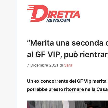
Vai
al
contenuto
“Merita una seconda 
al GF VIP, può rientra
7 Dicembre 2021
di
Sara
Un ex concorrente del GF Vip merita
potrebbe presto ritornare nella Cas