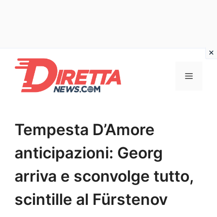
Vai
al
Menu
contenuto
Tempesta D’Amore
anticipazioni: Georg
arriva e sconvolge tutto,
scintille al Fürstenov