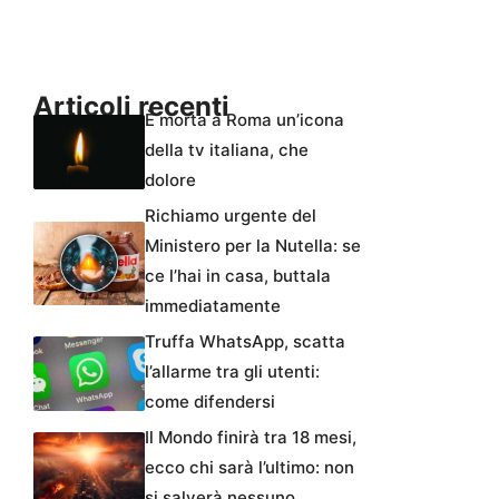
Articoli recenti
È morta a Roma un’icona
della tv italiana, che
dolore
Richiamo urgente del
Ministero per la Nutella: se
ce l’hai in casa, buttala
immediatamente
Truffa WhatsApp, scatta
l’allarme tra gli utenti:
come difendersi
Il Mondo finirà tra 18 mesi,
ecco chi sarà l’ultimo: non
si salverà nessuno