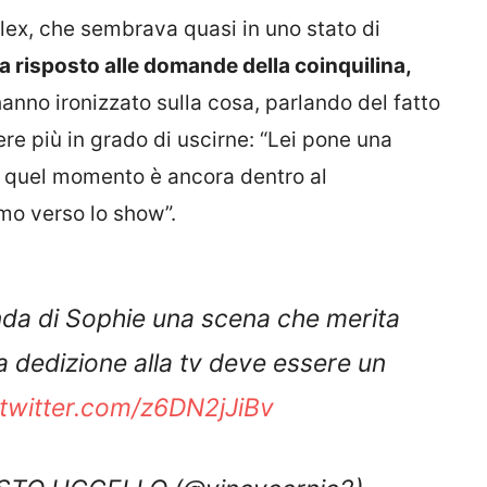
Alex, che sembrava quasi in uno stato di
ha risposto alle domande della coinquilina,
 hanno ironizzato sulla cosa, parlando del fatto
re più in grado di uscirne: “Lei pone una
n quel momento è ancora dentro al
mo verso lo show”.
nda di Sophie una scena che merita
ua dedizione alla tv deve essere un
.twitter.com/z6DN2jJiBv
TO UCCELLO (@vincycernic2)