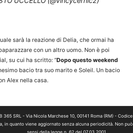
quale sarà la reazione di Delia, che ormai ha
 paparazzare con un altro uomo. Non è poi
 su cui ha scritto: “
Dopo questo weekend
nnesimo bacio tra suo marito e Soleil. Un bacio
on Alex nella casa.
B 365 SRL - Via Nicola Marchese 10, 00141 Roma (RM) - Codice F
a, in quanto viene aggiornato senza alcuna periodicità. Non può 
sensi della legge n. 62 del 07.03.2001