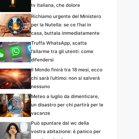
tv italiana, che dolore
Richiamo urgente del Ministero
per la Nutella: se ce l’hai in
casa, buttala immediatamente
Truffa WhatsApp, scatta
l’allarme tra gli utenti: come
difendersi
Il Mondo finirà tra 18 mesi, ecco
chi sarà l’ultimo: non si salverà
nessuno
Meteo a luglio da dimenticare,
un disastro per chi partirà per le
vacanze
Può spuntare dal wc della
vostra abitazione: è panico per