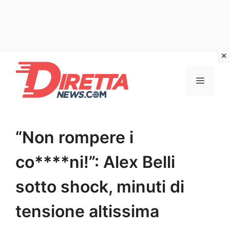
Vai
al
Menu
contenuto
“Non rompere i
co****ni!”: Alex Belli
sotto shock, minuti di
tensione altissima