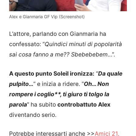
Alex e Gianmaria GF Vip (Screenshot)
L’attore, parlando con Gianmaria ha
confessato: “
Quindici minuti di popolarità
sai cosa fanno a me?? Sbebebebem..
.”.
A questo punto Soleil ironizza:
“
Da quale
pulpito…
” e inizia a ridere. “
Oh… Non
rompere i coglio**, ti giuro ti tolgo la
parola
” ha subito
controbattuto Alex
diventando serio.
Potrebbe interessarti anche >>
Amici 21,