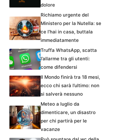
dolore
Richiamo urgente del
Ministero per la Nutella: se
ce l’hai in casa, buttala
immediatamente
Truffa WhatsApp, scatta
l’allarme tra gli utenti:
come difendersi
Il Mondo finirà tra 18 mesi,
ecco chi sarà l’ultimo: non
si salverà nessuno
Meteo a luglio da
dimenticare, un disastro
per chi partirà per le
vacanze
Può spuntare dal wc della