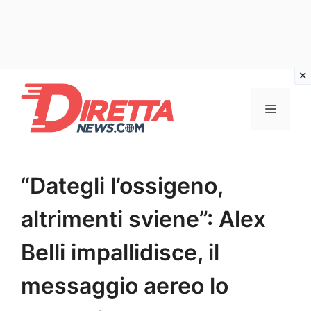
Vai
al
Menu
contenuto
“Dategli l’ossigeno,
altrimenti sviene”: Alex
Belli impallidisce, il
messaggio aereo lo