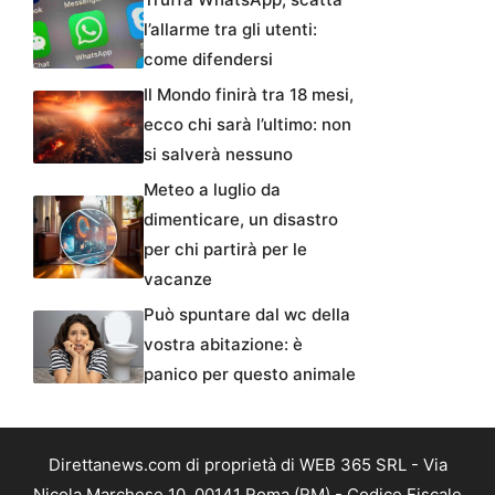
l’allarme tra gli utenti:
come difendersi
Il Mondo finirà tra 18 mesi,
ecco chi sarà l’ultimo: non
si salverà nessuno
Meteo a luglio da
dimenticare, un disastro
per chi partirà per le
vacanze
Può spuntare dal wc della
vostra abitazione: è
panico per questo animale
Direttanews.com di proprietà di WEB 365 SRL - Via
Nicola Marchese 10, 00141 Roma (RM) - Codice Fiscale