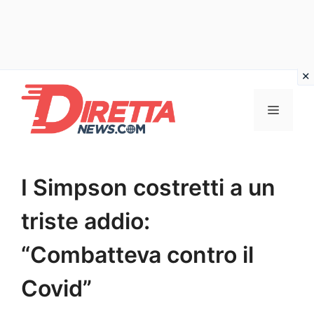
Vai
al
Menu
contenuto
I Simpson costretti a un
triste addio:
“Combatteva contro il
Covid”