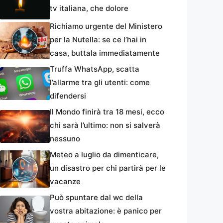
tv italiana, che dolore
Richiamo urgente del Ministero
per la Nutella: se ce l’hai in
casa, buttala immediatamente
Truffa WhatsApp, scatta
l’allarme tra gli utenti: come
difendersi
Il Mondo finirà tra 18 mesi, ecco
chi sarà l’ultimo: non si salverà
nessuno
Meteo a luglio da dimenticare,
un disastro per chi partirà per le
vacanze
Può spuntare dal wc della
vostra abitazione: è panico per