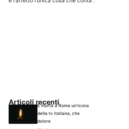
è l’affetto l’unica cosa che conta
“.
Articoli recenti
È morta a Roma un’icona
della tv italiana, che
dolore