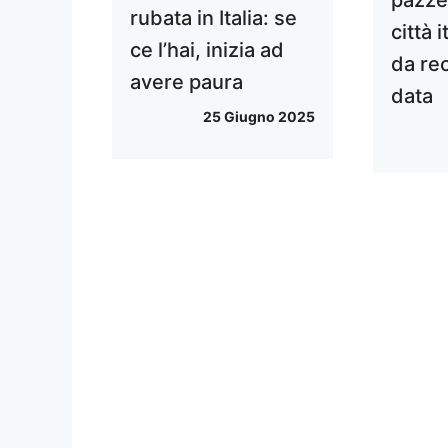
rubata in Italia: se
città 
ce l’hai, inizia ad
da re
avere paura
data
25 Giugno 2025