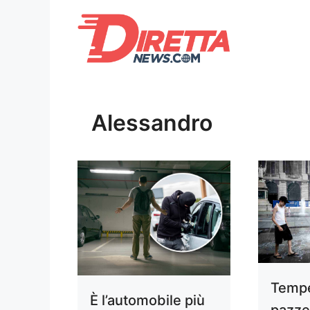
Vai
al
contenuto
Alessandro
Tempe
È l’automobile più
pazze