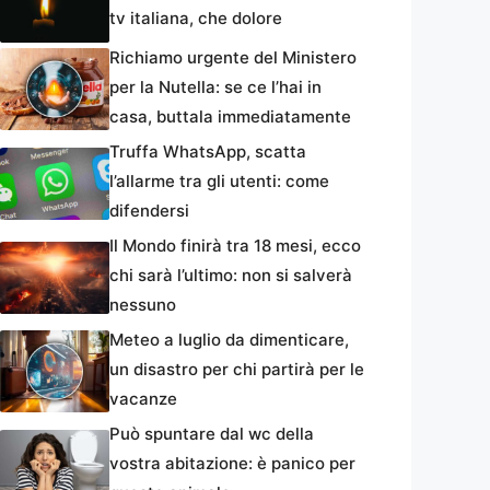
tv italiana, che dolore
Richiamo urgente del Ministero
per la Nutella: se ce l’hai in
casa, buttala immediatamente
Truffa WhatsApp, scatta
l’allarme tra gli utenti: come
difendersi
Il Mondo finirà tra 18 mesi, ecco
chi sarà l’ultimo: non si salverà
nessuno
Meteo a luglio da dimenticare,
un disastro per chi partirà per le
vacanze
Può spuntare dal wc della
vostra abitazione: è panico per