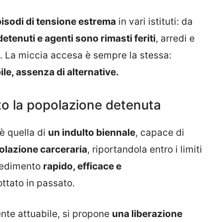
isodi di tensione estrema
in vari istituti: da
detenuti e agenti sono rimasti feriti
, arredi e
si. La miccia accesa è sempre la stessa:
le, assenza di alternative.
ito la popolazione detenuta
è quella di
un indulto biennale
, capace di
olazione carceraria
, riportandola entro i limiti
vedimento
rapido, efficace e
ottato in passato.
ente attuabile, si propone
una liberazione