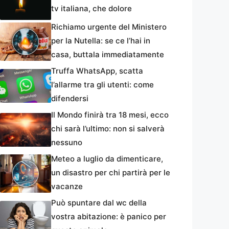
tv italiana, che dolore
Richiamo urgente del Ministero
per la Nutella: se ce l’hai in
casa, buttala immediatamente
Truffa WhatsApp, scatta
l’allarme tra gli utenti: come
difendersi
Il Mondo finirà tra 18 mesi, ecco
chi sarà l’ultimo: non si salverà
nessuno
Meteo a luglio da dimenticare,
un disastro per chi partirà per le
vacanze
Può spuntare dal wc della
vostra abitazione: è panico per