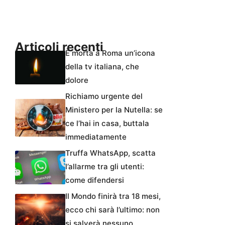
Articoli recenti
È morta a Roma un’icona
della tv italiana, che
dolore
Richiamo urgente del
Ministero per la Nutella: se
ce l’hai in casa, buttala
immediatamente
Truffa WhatsApp, scatta
l’allarme tra gli utenti:
come difendersi
Il Mondo finirà tra 18 mesi,
ecco chi sarà l’ultimo: non
si salverà nessuno